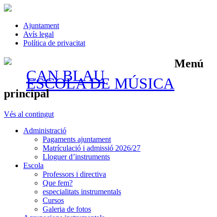
Ajuntament
Avís legal
Política de privacitat
Menú
CAN BLAU
ESCOLA DE MÚSICA
principal
Vés al contingut
Administració
Pagaments ajuntament
Matrículació i admissió 2026/27
Lloguer d’instruments
Escola
Professors i directiva
Que fem?
especialitats instrumentals
Cursos
Galeria de fotos