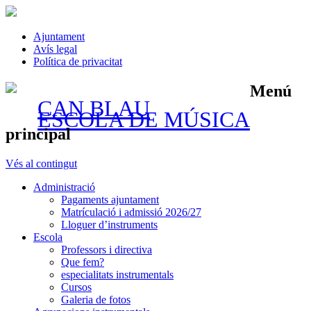
Ajuntament
Avís legal
Política de privacitat
Menú
CAN BLAU
ESCOLA DE MÚSICA
principal
Vés al contingut
Administració
Pagaments ajuntament
Matrículació i admissió 2026/27
Lloguer d’instruments
Escola
Professors i directiva
Que fem?
especialitats instrumentals
Cursos
Galeria de fotos