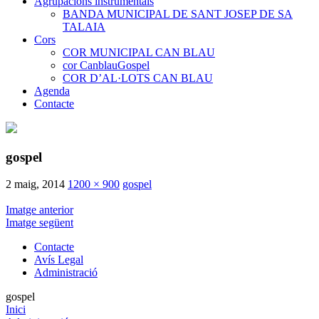
Agrupacions instrumentals
BANDA MUNICIPAL DE SANT JOSEP DE SA
TALAIA
Cors
COR MUNICIPAL CAN BLAU
cor CanblauGospel
COR D’AL·LOTS CAN BLAU
Agenda
Contacte
gospel
2 maig, 2014
1200 × 900
gospel
Imatge anterior
Imatge següent
Contacte
Avís Legal
Administració
gospel
Inici