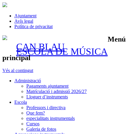
Ajuntament
Avís legal
Política de privacitat
Menú
CAN BLAU
ESCOLA DE MÚSICA
principal
Vés al contingut
Administració
Pagaments ajuntament
Matrículació i admissió 2026/27
Lloguer d’instruments
Escola
Professors i directiva
Que fem?
especialitats instrumentals
Cursos
Galeria de fotos