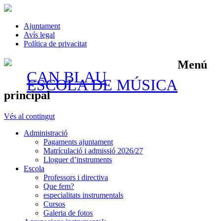
Ajuntament
Avís legal
Política de privacitat
Menú
CAN BLAU
ESCOLA DE MÚSICA
principal
Vés al contingut
Administració
Pagaments ajuntament
Matrículació i admissió 2026/27
Lloguer d’instruments
Escola
Professors i directiva
Que fem?
especialitats instrumentals
Cursos
Galeria de fotos