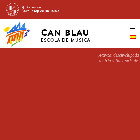
CAN BLAU
VÉS
AL
ESCOLA DE MÚSICA
CONTINGUT
Activitat desenvolupada
amb la col·laboració de:
ANIKO
1 JUNY, 2016
721 × 1031
TALLER
ESTIMULACIÓN MUSICAL PARA NIÑOS Y BEBES
DE 6 MESES A 3 AÑOS