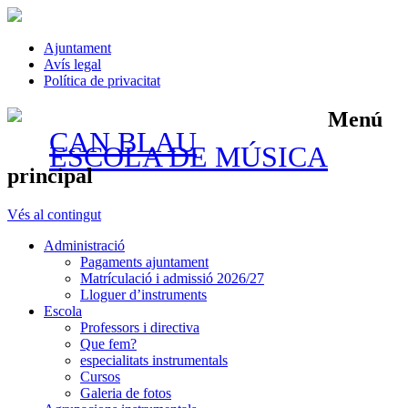
Ajuntament
Avís legal
Política de privacitat
Menú
CAN BLAU
ESCOLA DE MÚSICA
principal
Vés al contingut
Administració
Pagaments ajuntament
Matrículació i admissió 2026/27
Lloguer d’instruments
Escola
Professors i directiva
Que fem?
especialitats instrumentals
Cursos
Galeria de fotos