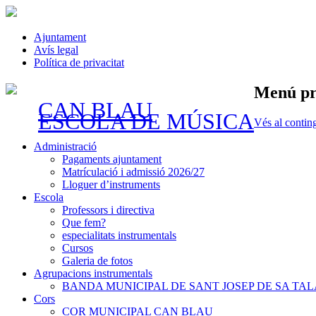
Ajuntament
Avís legal
Política de privacitat
Menú pr
CAN BLAU
ESCOLA DE MÚSICA
Vés al contin
Administració
Pagaments ajuntament
Matrículació i admissió 2026/27
Lloguer d’instruments
Escola
Professors i directiva
Que fem?
especialitats instrumentals
Cursos
Galeria de fotos
Agrupacions instrumentals
BANDA MUNICIPAL DE SANT JOSEP DE SA TAL
Cors
COR MUNICIPAL CAN BLAU