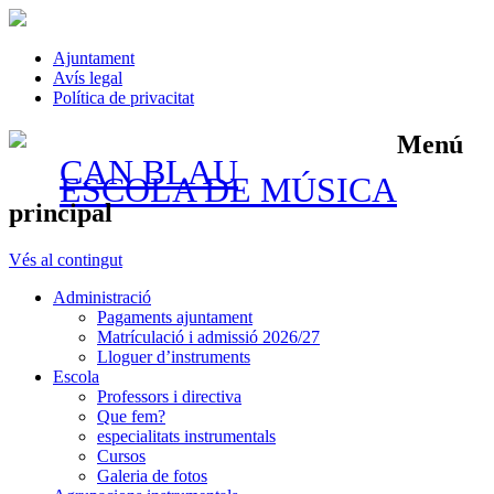
Ajuntament
Avís legal
Política de privacitat
Menú
CAN BLAU
ESCOLA DE MÚSICA
principal
Vés al contingut
Administració
Pagaments ajuntament
Matrículació i admissió 2026/27
Lloguer d’instruments
Escola
Professors i directiva
Que fem?
especialitats instrumentals
Cursos
Galeria de fotos