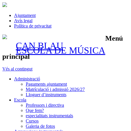
Ajuntament
Avís legal
Política de privacitat
Menú
CAN BLAU
ESCOLA DE MÚSICA
principal
Vés al contingut
Administració
Pagaments ajuntament
Matrículació i admissió 2026/27
Lloguer d’instruments
Escola
Professors i directiva
Que fem?
especialitats instrumentals
Cursos
Galeria de fotos