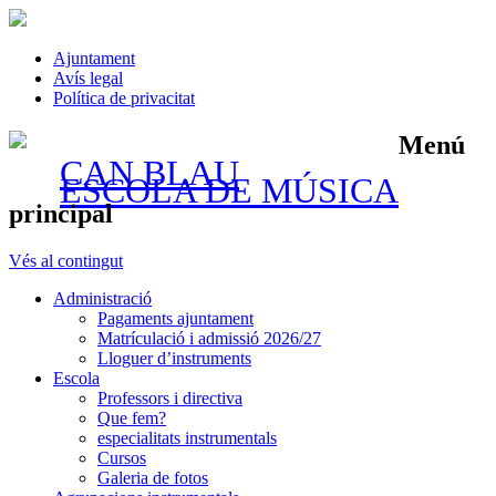
Ajuntament
Avís legal
Política de privacitat
Menú
CAN BLAU
ESCOLA DE MÚSICA
principal
Vés al contingut
Administració
Pagaments ajuntament
Matrículació i admissió 2026/27
Lloguer d’instruments
Escola
Professors i directiva
Que fem?
especialitats instrumentals
Cursos
Galeria de fotos