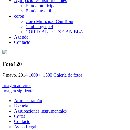
Agrupaciones instrumentales
Banda municipal
Banda juvenil
coros
Coro Municipal Can Blau
Canblaugospel
COR D’AL·LOTS CAN BLAU
Agenda
Contacto
Foto120
7 mayo, 2014
1000 × 1500
Galería de fotos
Imagen anterior
Imagen siguiente
Adminsitración
Escuela
Agrupaciones instrumentales
Coros
Contacto
Aviso Legal