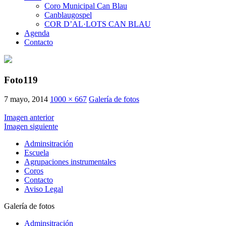
Coro Municipal Can Blau
Canblaugospel
COR D’AL·LOTS CAN BLAU
Agenda
Contacto
Foto119
7 mayo, 2014
1000 × 667
Galería de fotos
Imagen anterior
Imagen siguiente
Adminsitración
Escuela
Agrupaciones instrumentales
Coros
Contacto
Aviso Legal
Galería de fotos
Adminsitración