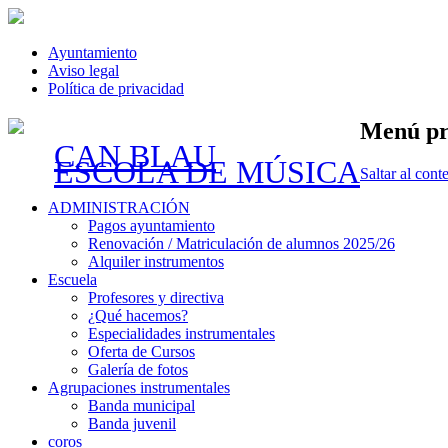
Ayuntamiento
Aviso legal
Política de privacidad
Menú pr
CAN BLAU
ESCOLA DE MÚSICA
Saltar al cont
ADMINISTRACIÓN
Pagos ayuntamiento
Renovación / Matriculación de alumnos 2025/26
Alquiler instrumentos
Escuela
Profesores y directiva
¿Qué hacemos?
Especialidades instrumentales
Oferta de Cursos
Galería de fotos
Agrupaciones instrumentales
Banda municipal
Banda juvenil
coros