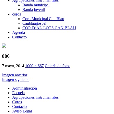
Agrupaciones instrumentales
Banda municipal
Banda juvenil
coros
Coro Municipal Can Blau
Canblaugospel
COR D’AL·LOTS CAN BLAU
Agenda
Contacto
886
7 mayo, 2014
1000 × 667
Galería de fotos
Imagen anterior
Imagen siguiente
Adminsitración
Escuela
Agrupaciones instrumentales
Coros
Contacto
Aviso Legal