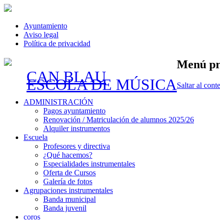
Ayuntamiento
Aviso legal
Política de privacidad
Menú pr
CAN BLAU
ESCOLA DE MÚSICA
Saltar al cont
ADMINISTRACIÓN
Pagos ayuntamiento
Renovación / Matriculación de alumnos 2025/26
Alquiler instrumentos
Escuela
Profesores y directiva
¿Qué hacemos?
Especialidades instrumentales
Oferta de Cursos
Galería de fotos
Agrupaciones instrumentales
Banda municipal
Banda juvenil
coros