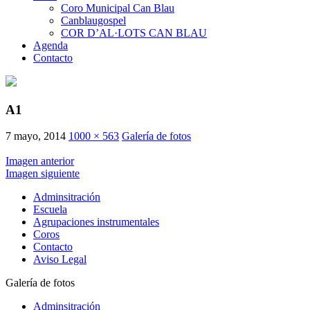
Coro Municipal Can Blau
Canblaugospel
COR D’AL·LOTS CAN BLAU
Agenda
Contacto
A1
7 mayo, 2014
1000 × 563
Galería de fotos
Imagen anterior
Imagen siguiente
Adminsitración
Escuela
Agrupaciones instrumentales
Coros
Contacto
Aviso Legal
Galería de fotos
Adminsitración