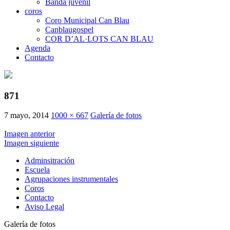
Banda juvenil
coros
Coro Municipal Can Blau
Canblaugospel
COR D’AL·LOTS CAN BLAU
Agenda
Contacto
871
7 mayo, 2014
1000 × 667
Galería de fotos
Imagen anterior
Imagen siguiente
Adminsitración
Escuela
Agrupaciones instrumentales
Coros
Contacto
Aviso Legal
Galería de fotos