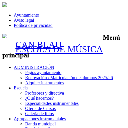
Ayuntamiento
Aviso legal
Política de privacidad
Menú
CAN BLAU
ESCOLA DE MÚSICA
principal
Saltar
ADMINISTRACIÓN
al
Pagos ayuntamiento
contenido
Renovación / Matriculación de alumnos 2025/26
Alquiler instrumentos
Escuela
Profesores y directiva
¿Qué hacemos?
Especialidades instrumentales
Oferta de Cursos
Galería de fotos
Agrupaciones instrumentales
Banda municipal