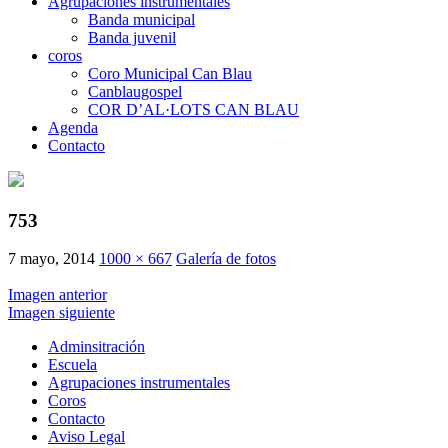
Agrupaciones instrumentales
Banda municipal
Banda juvenil
coros
Coro Municipal Can Blau
Canblaugospel
COR D’AL·LOTS CAN BLAU
Agenda
Contacto
753
7 mayo, 2014
1000 × 667
Galería de fotos
Imagen anterior
Imagen siguiente
Adminsitración
Escuela
Agrupaciones instrumentales
Coros
Contacto
Aviso Legal