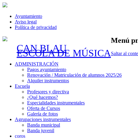
Ayuntamiento
Aviso legal
Política de privacidad
Menú pr
CAN BLAU
ESCOLA DE MÚSICA
Saltar al cont
ADMINISTRACIÓN
Pagos ayuntamiento
Renovación / Matriculación de alumnos 2025/26
Alquiler instrumentos
Escuela
Profesores y directiva
¿Qué hacemos?
Especialidades instrumentales
Oferta de Cursos
Galería de fotos
Agrupaciones instrumentales
Banda municipal
Banda juvenil
coros