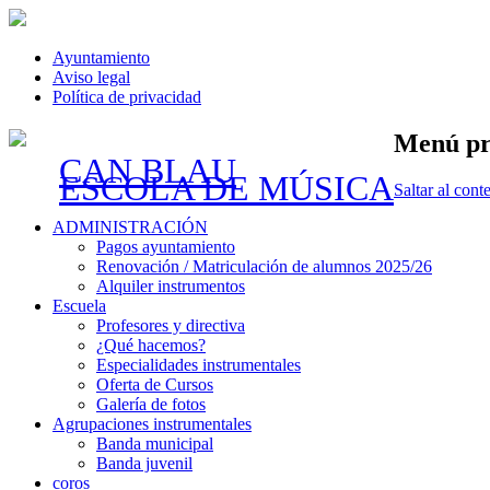
Ayuntamiento
Aviso legal
Política de privacidad
Menú pr
CAN BLAU
ESCOLA DE MÚSICA
Saltar al cont
ADMINISTRACIÓN
Pagos ayuntamiento
Renovación / Matriculación de alumnos 2025/26
Alquiler instrumentos
Escuela
Profesores y directiva
¿Qué hacemos?
Especialidades instrumentales
Oferta de Cursos
Galería de fotos
Agrupaciones instrumentales
Banda municipal
Banda juvenil
coros