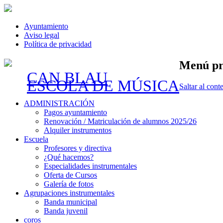
Ayuntamiento
Aviso legal
Política de privacidad
Menú pr
CAN BLAU
ESCOLA DE MÚSICA
Saltar al cont
ADMINISTRACIÓN
Pagos ayuntamiento
Renovación / Matriculación de alumnos 2025/26
Alquiler instrumentos
Escuela
Profesores y directiva
¿Qué hacemos?
Especialidades instrumentales
Oferta de Cursos
Galería de fotos
Agrupaciones instrumentales
Banda municipal
Banda juvenil
coros