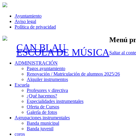
Ayuntamiento
Aviso legal
Política de privacidad
Menú pr
CAN BLAU
ESCOLA DE MÚSICA
Saltar al cont
ADMINISTRACIÓN
Pagos ayuntamiento
Renovación / Matriculación de alumnos 2025/26
Alquiler instrumentos
Escuela
Profesores y directiva
¿Qué hacemos?
Especialidades instrumentales
Oferta de Cursos
Galería de fotos
Agrupaciones instrumentales
Banda municipal
Banda juvenil
coros