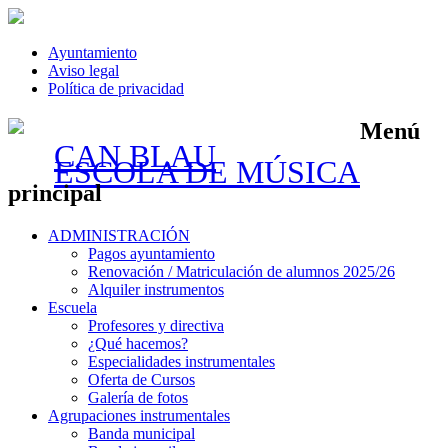
Ayuntamiento
Aviso legal
Política de privacidad
Menú
CAN BLAU
ESCOLA DE MÚSICA
principal
Saltar
ADMINISTRACIÓN
al
Pagos ayuntamiento
contenido
Renovación / Matriculación de alumnos 2025/26
Alquiler instrumentos
Escuela
Profesores y directiva
¿Qué hacemos?
Especialidades instrumentales
Oferta de Cursos
Galería de fotos
Agrupaciones instrumentales
Banda municipal