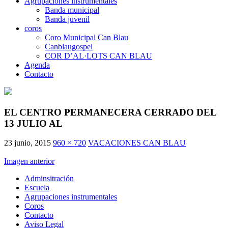
Agrupaciones instrumentales
Banda municipal
Banda juvenil
coros
Coro Municipal Can Blau
Canblaugospel
COR D’AL·LOTS CAN BLAU
Agenda
Contacto
EL CENTRO PERMANECERA CERRADO DEL
13 JULIO AL
23 junio, 2015
960 × 720
VACACIONES CAN BLAU
Imagen anterior
Adminsitración
Escuela
Agrupaciones instrumentales
Coros
Contacto
Aviso Legal