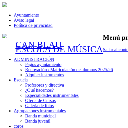
Ayuntamiento
Aviso legal
Política de privacidad
Menú pr
CAN BLAU
ESCOLA DE MÚSICA
Saltar al cont
ADMINISTRACIÓN
Pagos ayuntamiento
Renovación / Matriculación de alumnos 2025/26
Alquiler instrumentos
Escuela
Profesores y directiva
¿Qué hacemos?
Especialidades instrumentales
Oferta de Cursos
Galería de fotos
Agrupaciones instrumentales
Banda municipal
Banda juvenil
coros