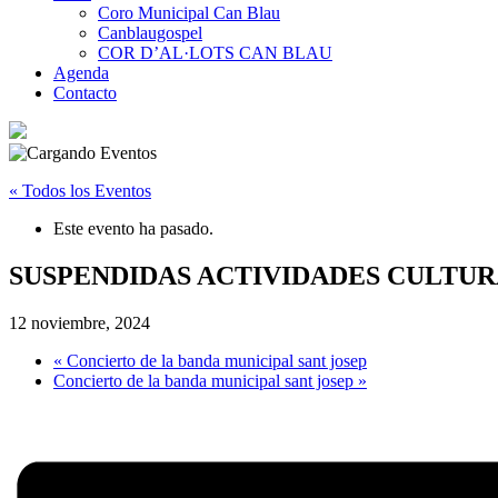
Coro Municipal Can Blau
Canblaugospel
COR D’AL·LOTS CAN BLAU
Agenda
Contacto
« Todos los Eventos
Este evento ha pasado.
SUSPENDIDAS ACTIVIDADES CULTURA
12 noviembre, 2024
«
Concierto de la banda municipal sant josep
Concierto de la banda municipal sant josep
»