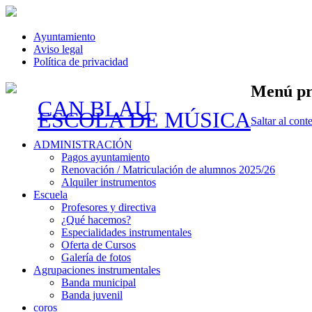
Ayuntamiento
Aviso legal
Política de privacidad
Menú pr
CAN BLAU
ESCOLA DE MÚSICA
Saltar al cont
ADMINISTRACIÓN
Pagos ayuntamiento
Renovación / Matriculación de alumnos 2025/26
Alquiler instrumentos
Escuela
Profesores y directiva
¿Qué hacemos?
Especialidades instrumentales
Oferta de Cursos
Galería de fotos
Agrupaciones instrumentales
Banda municipal
Banda juvenil
coros