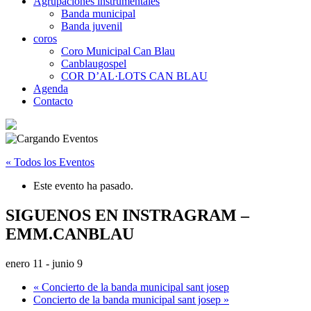
Agrupaciones instrumentales
Banda municipal
Banda juvenil
coros
Coro Municipal Can Blau
Canblaugospel
COR D’AL·LOTS CAN BLAU
Agenda
Contacto
« Todos los Eventos
Este evento ha pasado.
SIGUENOS EN INSTRAGRAM –
EMM.CANBLAU
enero 11
-
junio 9
«
Concierto de la banda municipal sant josep
Concierto de la banda municipal sant josep
»