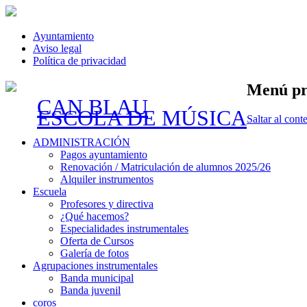
Ayuntamiento
Aviso legal
Política de privacidad
Menú pr
CAN BLAU
ESCOLA DE MÚSICA
Saltar al cont
ADMINISTRACIÓN
Pagos ayuntamiento
Renovación / Matriculación de alumnos 2025/26
Alquiler instrumentos
Escuela
Profesores y directiva
¿Qué hacemos?
Especialidades instrumentales
Oferta de Cursos
Galería de fotos
Agrupaciones instrumentales
Banda municipal
Banda juvenil
coros