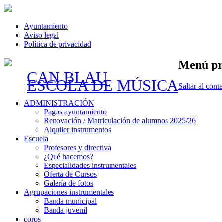
Ayuntamiento
Aviso legal
Política de privacidad
Menú pr
CAN BLAU
ESCOLA DE MÚSICA
Saltar al cont
ADMINISTRACIÓN
Pagos ayuntamiento
Renovación / Matriculación de alumnos 2025/26
Alquiler instrumentos
Escuela
Profesores y directiva
¿Qué hacemos?
Especialidades instrumentales
Oferta de Cursos
Galería de fotos
Agrupaciones instrumentales
Banda municipal
Banda juvenil
coros