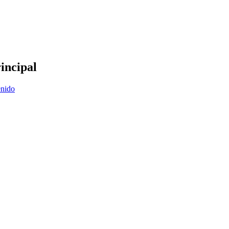
incipal
enido