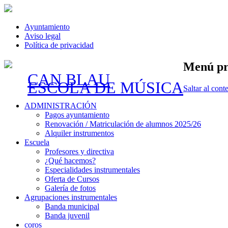
Ayuntamiento
Aviso legal
Política de privacidad
Menú pr
CAN BLAU
ESCOLA DE MÚSICA
Saltar al cont
ADMINISTRACIÓN
Pagos ayuntamiento
Renovación / Matriculación de alumnos 2025/26
Alquiler instrumentos
Escuela
Profesores y directiva
¿Qué hacemos?
Especialidades instrumentales
Oferta de Cursos
Galería de fotos
Agrupaciones instrumentales
Banda municipal
Banda juvenil
coros