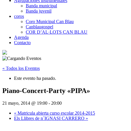
Agrupaciones instrumentales
Banda municipal
Banda juvenil
coros
Coro Municipal Can Blau
Canblaugospel
COR D’AL·LOTS CAN BLAU
Agenda
Contacto
« Todos los Eventos
Este evento ha pasado.
Piano-Concert-Party «PIPA»
21 mayo, 2014 @ 19:00
-
20:00
«
Matricula abierta curso escolar 2014-2015
Els Llibres de n´IGNASI CARRERO
»