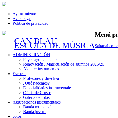
Ayuntamiento
Aviso legal
Política de privacidad
Menú pr
CAN BLAU
ESCOLA DE MÚSICA
Saltar al cont
ADMINISTRACIÓN
Pagos ayuntamiento
Renovación / Matriculación de alumnos 2025/26
Alquiler instrumentos
Escuela
Profesores y directiva
¿Qué hacemos?
Especialidades instrumentales
Oferta de Cursos
Galería de fotos
Agrupaciones instrumentales
Banda municipal
Banda juvenil
coros