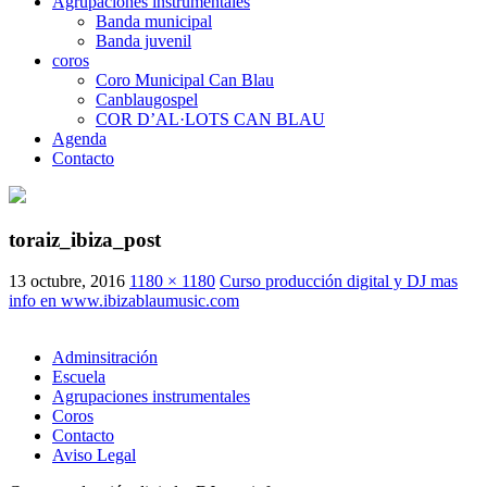
Agrupaciones instrumentales
Banda municipal
Banda juvenil
coros
Coro Municipal Can Blau
Canblaugospel
COR D’AL·LOTS CAN BLAU
Agenda
Contacto
toraiz_ibiza_post
13 octubre, 2016
1180 × 1180
Curso producción digital y DJ mas
info en www.ibizablaumusic.com
Adminsitración
Escuela
Agrupaciones instrumentales
Coros
Contacto
Aviso Legal