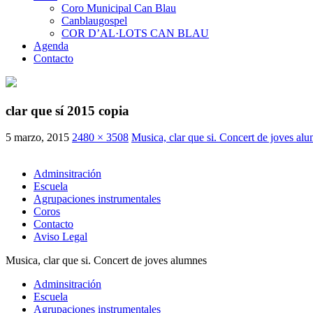
Coro Municipal Can Blau
Canblaugospel
COR D’AL·LOTS CAN BLAU
Agenda
Contacto
clar que sí 2015 copia
5 marzo, 2015
2480 × 3508
Musica, clar que si. Concert de joves al
Adminsitración
Escuela
Agrupaciones instrumentales
Coros
Contacto
Aviso Legal
Musica, clar que si. Concert de joves alumnes
Adminsitración
Escuela
Agrupaciones instrumentales