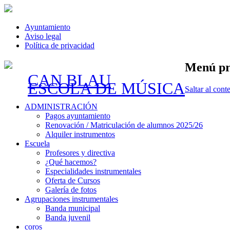
Ayuntamiento
Aviso legal
Política de privacidad
Menú pr
CAN BLAU
ESCOLA DE MÚSICA
Saltar al cont
ADMINISTRACIÓN
Pagos ayuntamiento
Renovación / Matriculación de alumnos 2025/26
Alquiler instrumentos
Escuela
Profesores y directiva
¿Qué hacemos?
Especialidades instrumentales
Oferta de Cursos
Galería de fotos
Agrupaciones instrumentales
Banda municipal
Banda juvenil
coros