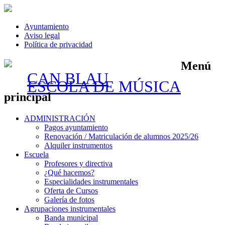
Ayuntamiento
Aviso legal
Política de privacidad
Menú
CAN BLAU
ESCOLA DE MÚSICA
principal
Saltar
ADMINISTRACIÓN
al
Pagos ayuntamiento
contenido
Renovación / Matriculación de alumnos 2025/26
Alquiler instrumentos
Escuela
Profesores y directiva
¿Qué hacemos?
Especialidades instrumentales
Oferta de Cursos
Galería de fotos
Agrupaciones instrumentales
Banda municipal