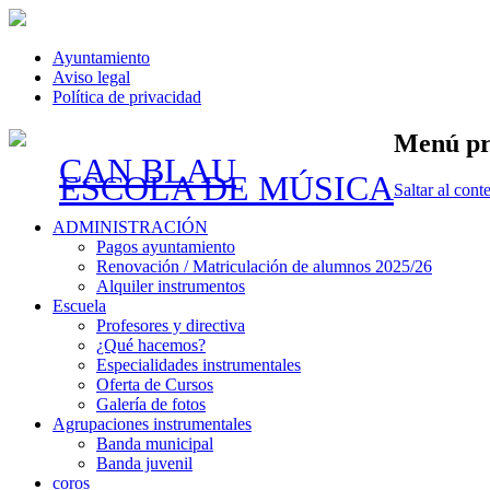
Ayuntamiento
Aviso legal
Política de privacidad
Menú pr
CAN BLAU
ESCOLA DE MÚSICA
Saltar al cont
ADMINISTRACIÓN
Pagos ayuntamiento
Renovación / Matriculación de alumnos 2025/26
Alquiler instrumentos
Escuela
Profesores y directiva
¿Qué hacemos?
Especialidades instrumentales
Oferta de Cursos
Galería de fotos
Agrupaciones instrumentales
Banda municipal
Banda juvenil
coros