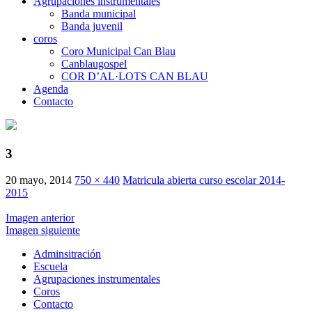
Agrupaciones instrumentales
Banda municipal
Banda juvenil
coros
Coro Municipal Can Blau
Canblaugospel
COR D’AL·LOTS CAN BLAU
Agenda
Contacto
3
20 mayo, 2014
750 × 440
Matricula abierta curso escolar 2014-
2015
Imagen anterior
Imagen siguiente
Adminsitración
Escuela
Agrupaciones instrumentales
Coros
Contacto