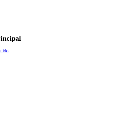
incipal
enido