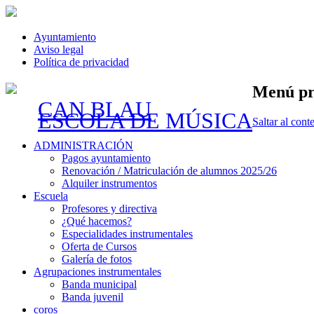
Ayuntamiento
Aviso legal
Política de privacidad
Menú pr
CAN BLAU
ESCOLA DE MÚSICA
Saltar al cont
ADMINISTRACIÓN
Pagos ayuntamiento
Renovación / Matriculación de alumnos 2025/26
Alquiler instrumentos
Escuela
Profesores y directiva
¿Qué hacemos?
Especialidades instrumentales
Oferta de Cursos
Galería de fotos
Agrupaciones instrumentales
Banda municipal
Banda juvenil
coros