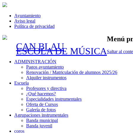
Ayuntamiento
Aviso legal
Política de privacidad
Menú pr
CAN BLAU
ESCOLA DE MÚSICA
Saltar al cont
ADMINISTRACIÓN
Pagos ayuntamiento
Renovación / Matriculación de alumnos 2025/26
Alquiler instrumentos
Escuela
Profesores y directiva
¿Qué hacemos?
Especialidades instrumentales
Oferta de Cursos
Galería de fotos
Agrupaciones instrumentales
Banda municipal
Banda juvenil
coros