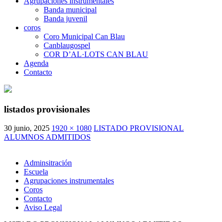
Agrupaciones instrumentales
Banda municipal
Banda juvenil
coros
Coro Municipal Can Blau
Canblaugospel
COR D’AL·LOTS CAN BLAU
Agenda
Contacto
listados provisionales
30 junio, 2025
1920 × 1080
LISTADO PROVISIONAL
ALUMNOS ADMITIDOS
Adminsitración
Escuela
Agrupaciones instrumentales
Coros
Contacto
Aviso Legal