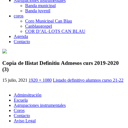
Agrupaciones instrumentales
Banda municipal
Banda juvenil
coros
Coro Municipal Can Blau
Canblaugospel
COR D’AL·LOTS CAN BLAU
Agenda
Contacto
Copia de lIistat Definitiu Admesos curs 2019-2020
(3)
15 julio, 2021
1920 × 1080
Listado definitivo alumnos curso 21-22
Adminsitración
Escuela
Agrupaciones instrumentales
Coros
Contacto
Aviso Legal