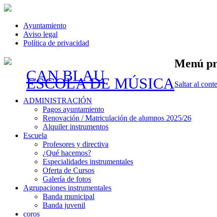
Ayuntamiento
Aviso legal
Política de privacidad
Menú pr
CAN BLAU
ESCOLA DE MÚSICA
Saltar al cont
ADMINISTRACIÓN
Pagos ayuntamiento
Renovación / Matriculación de alumnos 2025/26
Alquiler instrumentos
Escuela
Profesores y directiva
¿Qué hacemos?
Especialidades instrumentales
Oferta de Cursos
Galería de fotos
Agrupaciones instrumentales
Banda municipal
Banda juvenil
coros