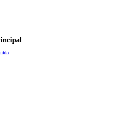
incipal
enido