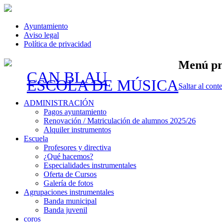
Ayuntamiento
Aviso legal
Política de privacidad
Menú pr
CAN BLAU
ESCOLA DE MÚSICA
Saltar al cont
ADMINISTRACIÓN
Pagos ayuntamiento
Renovación / Matriculación de alumnos 2025/26
Alquiler instrumentos
Escuela
Profesores y directiva
¿Qué hacemos?
Especialidades instrumentales
Oferta de Cursos
Galería de fotos
Agrupaciones instrumentales
Banda municipal
Banda juvenil
coros