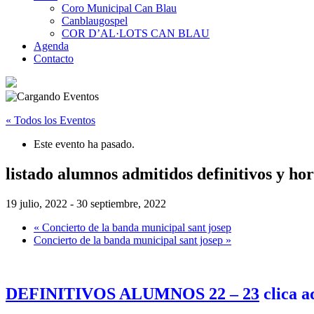
Coro Municipal Can Blau
Canblaugospel
COR D’AL·LOTS CAN BLAU
Agenda
Contacto
« Todos los Eventos
Este evento ha pasado.
listado alumnos admitidos definitivos y ho
19 julio, 2022
-
30 septiembre, 2022
«
Concierto de la banda municipal sant josep
Concierto de la banda municipal sant josep
»
DEFINITIVOS ALUMNOS 22 – 23
clica
a