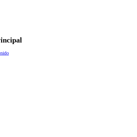
incipal
enido