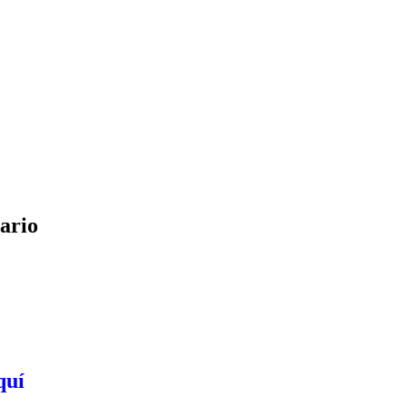
rario
quí