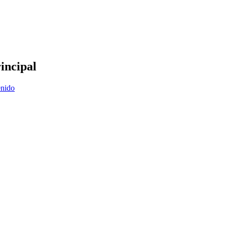
incipal
enido