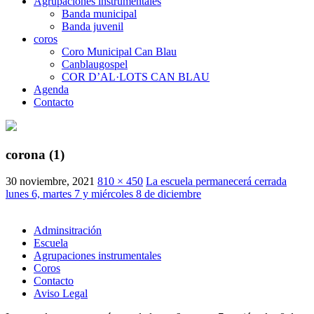
Agrupaciones instrumentales
Banda municipal
Banda juvenil
coros
Coro Municipal Can Blau
Canblaugospel
COR D’AL·LOTS CAN BLAU
Agenda
Contacto
corona (1)
30 noviembre, 2021
810 × 450
La escuela permanecerá cerrada
lunes 6, martes 7 y miércoles 8 de diciembre
Adminsitración
Escuela
Agrupaciones instrumentales
Coros
Contacto
Aviso Legal