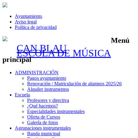
Ayuntamiento
Aviso legal
Política de privacidad
Menú
CAN BLAU
ESCOLA DE MÚSICA
principal
Saltar
ADMINISTRACIÓN
al
Pagos ayuntamiento
contenido
Renovación / Matriculación de alumnos 2025/26
Alquiler instrumentos
Escuela
Profesores y directiva
¿Qué hacemos?
Especialidades instrumentales
Oferta de Cursos
Galería de fotos
Agrupaciones instrumentales
Banda municipal