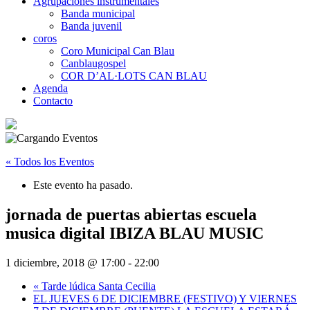
Agrupaciones instrumentales
Banda municipal
Banda juvenil
coros
Coro Municipal Can Blau
Canblaugospel
COR D’AL·LOTS CAN BLAU
Agenda
Contacto
« Todos los Eventos
Este evento ha pasado.
jornada de puertas abiertas escuela
musica digital IBIZA BLAU MUSIC
1 diciembre, 2018 @ 17:00
-
22:00
«
Tarde lúdica Santa Cecilia
EL JUEVES 6 DE DICIEMBRE (FESTIVO) Y VIERNES