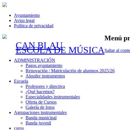
Ayuntamiento
Aviso legal
Política de privacidad
Menú pr
CAN BLAU
ESCOLA DE MÚSICA
Saltar al cont
ADMINISTRACIÓN
Pagos ayuntamiento
Renovación / Matriculación de alumnos 2025/26
Alquiler instrumentos
Escuela
Profesores y directiva
¿Qué hacemos?
Especialidades instrumentales
Oferta de Cursos
Galería de fotos
Agrupaciones instrumentales
Banda municipal
Banda juvenil
coros