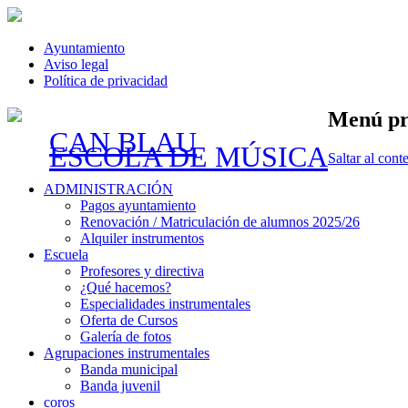
Ayuntamiento
Aviso legal
Política de privacidad
Menú pr
CAN BLAU
ESCOLA DE MÚSICA
Saltar al cont
ADMINISTRACIÓN
Pagos ayuntamiento
Renovación / Matriculación de alumnos 2025/26
Alquiler instrumentos
Escuela
Profesores y directiva
¿Qué hacemos?
Especialidades instrumentales
Oferta de Cursos
Galería de fotos
Agrupaciones instrumentales
Banda municipal
Banda juvenil
coros