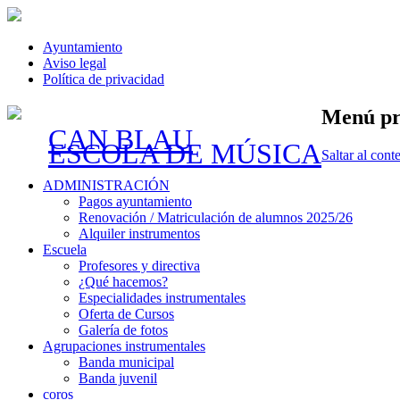
Ayuntamiento
Aviso legal
Política de privacidad
Menú pr
CAN BLAU
ESCOLA DE MÚSICA
Saltar al cont
ADMINISTRACIÓN
Pagos ayuntamiento
Renovación / Matriculación de alumnos 2025/26
Alquiler instrumentos
Escuela
Profesores y directiva
¿Qué hacemos?
Especialidades instrumentales
Oferta de Cursos
Galería de fotos
Agrupaciones instrumentales
Banda municipal
Banda juvenil
coros