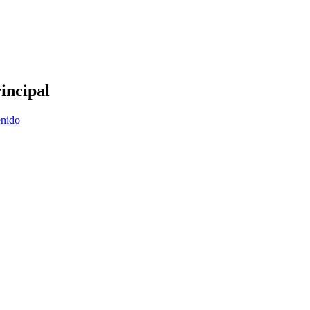
incipal
enido