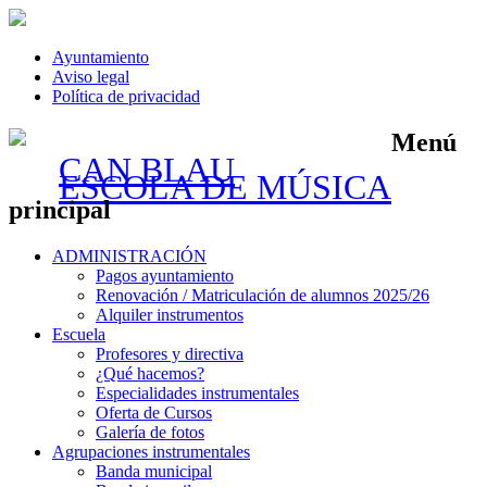
Ayuntamiento
Aviso legal
Política de privacidad
Menú
CAN BLAU
ESCOLA DE MÚSICA
principal
Saltar
ADMINISTRACIÓN
al
Pagos ayuntamiento
contenido
Renovación / Matriculación de alumnos 2025/26
Alquiler instrumentos
Escuela
Profesores y directiva
¿Qué hacemos?
Especialidades instrumentales
Oferta de Cursos
Galería de fotos
Agrupaciones instrumentales
Banda municipal