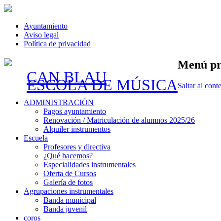
Ayuntamiento
Aviso legal
Política de privacidad
Menú pr
CAN BLAU
ESCOLA DE MÚSICA
Saltar al cont
ADMINISTRACIÓN
Pagos ayuntamiento
Renovación / Matriculación de alumnos 2025/26
Alquiler instrumentos
Escuela
Profesores y directiva
¿Qué hacemos?
Especialidades instrumentales
Oferta de Cursos
Galería de fotos
Agrupaciones instrumentales
Banda municipal
Banda juvenil
coros