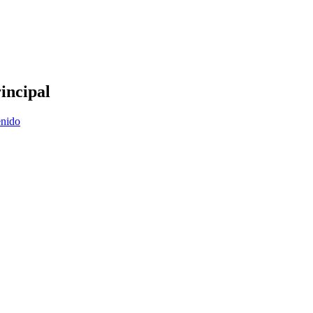
incipal
enido